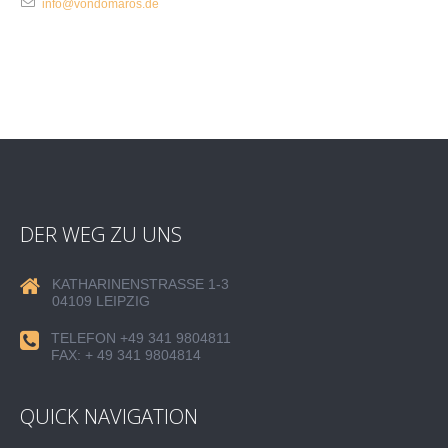
info@vondomaros.de
DER WEG ZU UNS
KATHARINENSTRASSE 1-3
04109 LEIPZIG
TELEFON +49 341 9804811
FAX: + 49 341 9804814
QUICK NAVIGATION