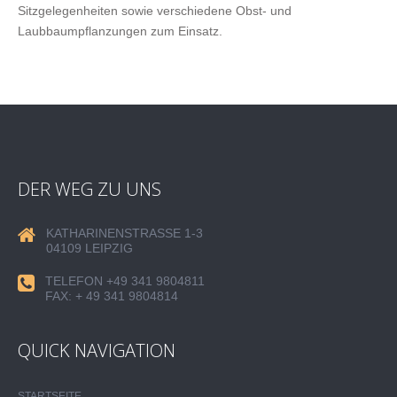
Sitzgelegenheiten sowie verschiedene Obst- und
Laubbaumpflanzungen zum Einsatz.
DER WEG ZU UNS
KATHARINENSTRASSE 1-3
04109 LEIPZIG
TELEFON +49 341 9804811
FAX: + 49 341 9804814
QUICK NAVIGATION
STARTSEITE