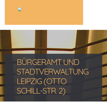
BÜRGERAMT UND
STADTVERWALTUNG
LEIPZIG (OTTO
SCHILL-STR. 2)