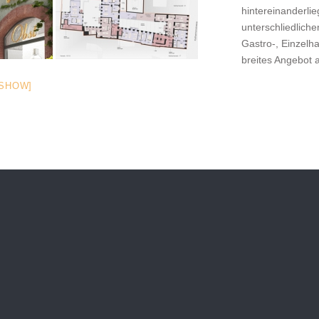
hintereinanderli
unterschliedliche
Gastro-, Einzelh
breites Angebot
ESHOW]