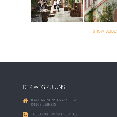
[SHOW SLID
DER WEG ZU UNS
KATHARINENSTRASSE 1-3
04109 LEIPZIG
TELEFON +49 341 9804811