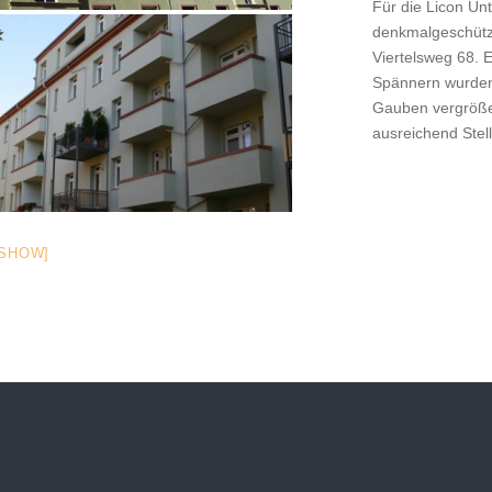
Für die Licon U
denkmalgeschützt
Viertelsweg 68. 
Spännern wurden
Gauben vergrößer
ausreichend Stel
ESHOW]