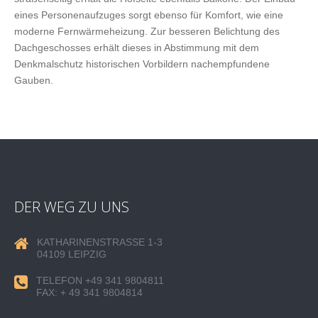
eines Personenaufzuges sorgt ebenso für Komfort, wie eine
moderne Fernwärmeheizung. Zur besseren Belichtung des
Dachgeschosses erhält dieses in Abstimmung mit dem
Denkmalschutz historischen Vorbildern nachempfundene
Gauben.
DER WEG ZU UNS
KATHARINENSTRASSE 1-3
04109 LEIPZIG
TELEFON +49 341 9804811
FAX: + 49 341 9804814