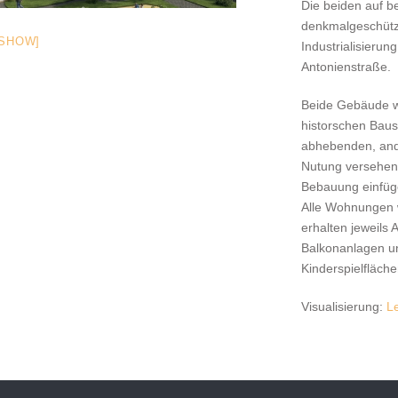
Die beiden auf 
denkmalgeschütz
ESHOW]
Industrialisierun
Antonienstraße.
Beide Gebäude we
historschen Bau
abhebenden, ande
Nutung versehen
Bebauung einfüg
Alle Wohnungen 
erhalten jeweils 
Balkonanlagen und
Kinderspielfläch
Visualisierung:
L