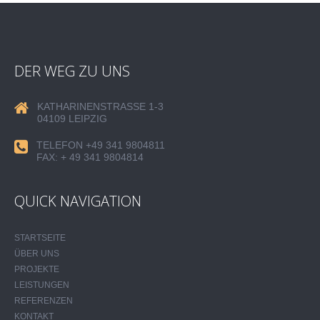
DER WEG ZU UNS
KATHARINENSTRASSE 1-3
04109 LEIPZIG
TELEFON +49 341 9804811
FAX: + 49 341 9804814
QUICK NAVIGATION
STARTSEITE
ÜBER UNS
PROJEKTE
LEISTUNGEN
REFERENZEN
KONTAKT