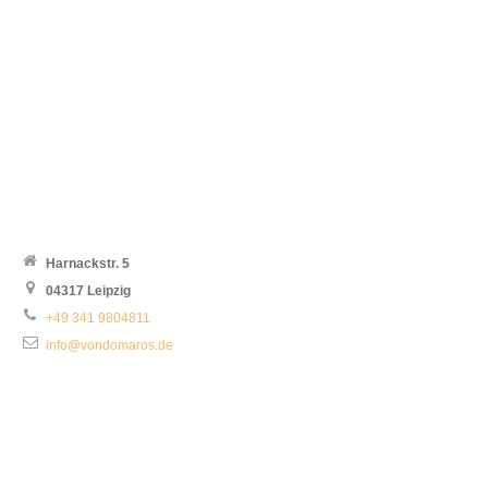
Harnackstr. 5
04317 Leipzig
+49 341 9804811
info@vondomaros.de