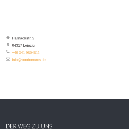
Harnackstr. 5
04317 Leipzig
+49 341 9804811
info@vondomaros.de
DER WEG ZU UNS